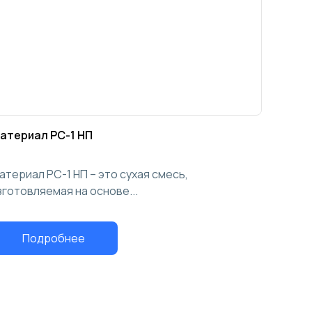
атериал РС-1 НП
атериал РС-1 НП – это сухая смесь,
зготовляемая на основе...
Подробнее