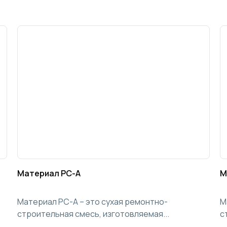
Материал РС-А
М
Материал РС-А – это сухая ремонтно-
М
строительная смесь, изготовляемая...
с