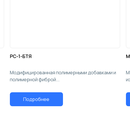
РС-1-БТЯ
М
Модифицированная полимерными добавками и
М
полимерной фиброй...
и
Подробнее