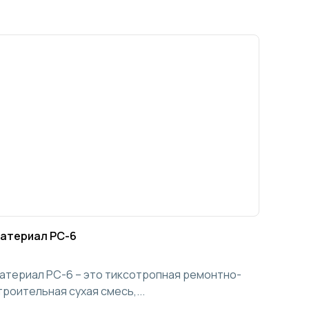
атериал РС-6
атериал РС-6 – это тиксотропная ремонтно-
троительная сухая смесь,...